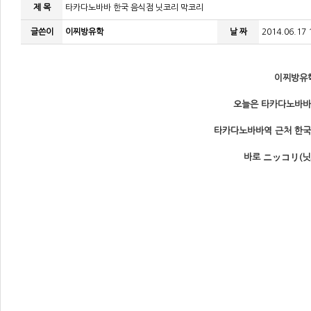
제 목
타카다노바바 한국 음식점 닛코리 막코리
글쓴이
이찌방유학
날 짜
2014.06.17 
이찌방유학
오늘은 타카다노바바
타카다노바바역 근처 한국
바로 ニッコリ(닛