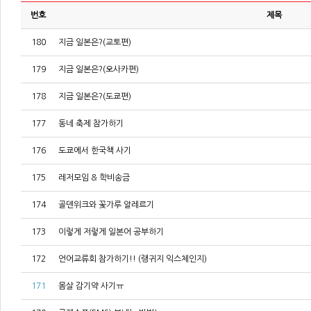
번호
제목
180
지금 일본은?(교토편)
179
지금 일본은?(오사카편)
178
지금 일본은?(도쿄편)
177
동네 축제 참가하기
176
도쿄에서 한국책 사기
175
레저모임 & 학비송금
174
골덴위크와 꽃가루 알레르기
173
이렇게 저렇게 일본어 공부하기
172
언어교류회 참가하기!! (랭귀지 익스체인지)
171
몸살 감기약 사기ㅠ