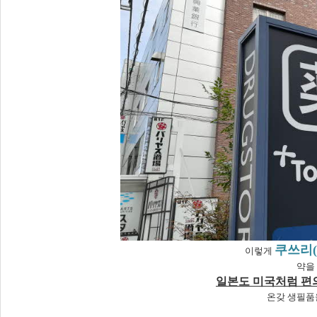
쿠쓰리(
이렇게
약을
일본도 미국처럼 편
온갖 생필품