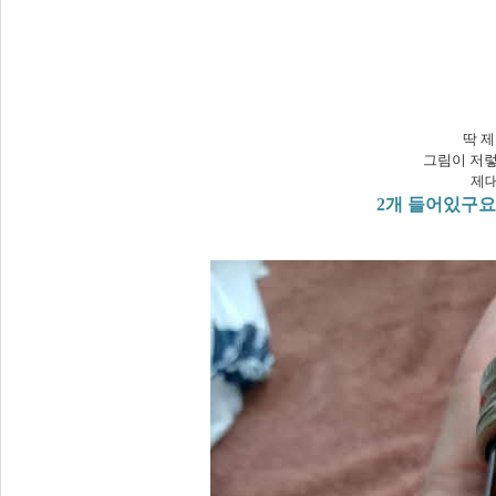
딱 제
그림이 저렇
제대
2개 들어있구요.