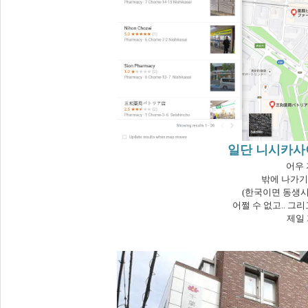
일단 니시카사이
어우 
밖에 나가기
(한국이면 동생시
어쩔 수 없고.. 그
제일 