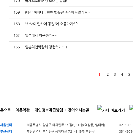
170
국제소포(EMS) 보내는 방법!
169
(야간 하마니), 핫한 벚꽃길 소개해드릴게요~
168
"카사이 린카이 공원"에 소풍가기^^
167
일본에서 야구하기~~
166
일본취업박람회 경험하기~!!
1
2
3
4
5
홈으로
이용약관
개인정보취급방침
찾아오시는길
서울센터
서울특별시 강남구 테헤란로27 길8, 10층(역삼동, 엠타워)
02-2285
부산센터
부산광역시 부산진구 중앙대로 721-1, 5층(부전동)
051-805