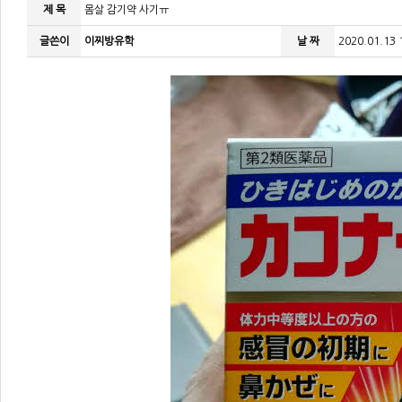
제 목
몸살 감기약 사기ㅠ
글쓴이
이찌방유학
날 짜
2020.01.13 