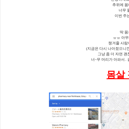
추위에 몸
너무 
이번 주
딱 
ㅠㅠ 아무래
챙겨줄 사람이
(지금은 다시 나아졌으니깐
그냥 좀 더 자면 괜
너~무 머리가 아파서..
몸살