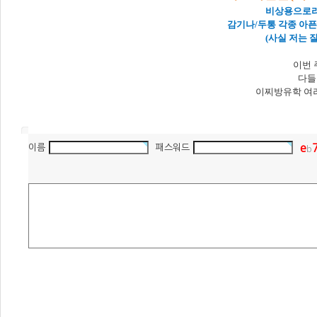
비상용으로라
감기나/두통 각종 아픈
(사실 저는 잘
이번 
다들
이찌방유학 여러
e
이름
패스워드
b